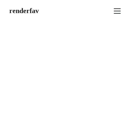
renderfav
Montageanleitun
gen
Sie dienen dazu, Nutzern die schnelle 
und fehlerfreie Montage eines Produkts 
zu ermöglichen.